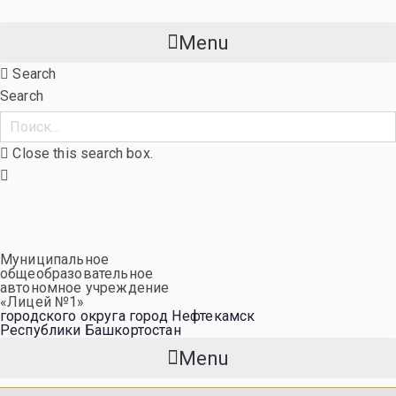
Перейти
к
Menu
содержимому
Search
Search
Close this search box.
Муниципальное
общеобразовательное
автономное учреждение
«Лицей №1»
городского округа город Нефтекамск
Республики Башкортостан
Menu