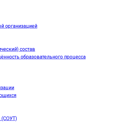
ой организацией
ческий) состав
щённость образовательного процесса
изации
ающихся
 (СОУТ)