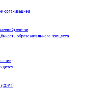
ой организацией
ческий) состав
щённость образовательного процесса
изации
ающихся
 (СОУТ)